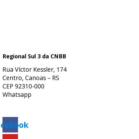
Regional Sul 3 da CNBB
Rua Víctor Kessler, 174
Centro, Canoas – RS
CEP 92310-000
Whatsapp
(51) 9 9931-1360
secretaria@cnbbsul3.org.br
acebook