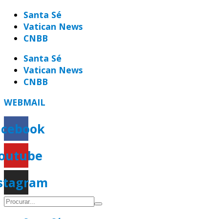
Ir
Santa Sé
para
Vatican News
o
CNBB
conteúdo
Santa Sé
Vatican News
CNBB
WEBMAIL
acebook
outube
stagram