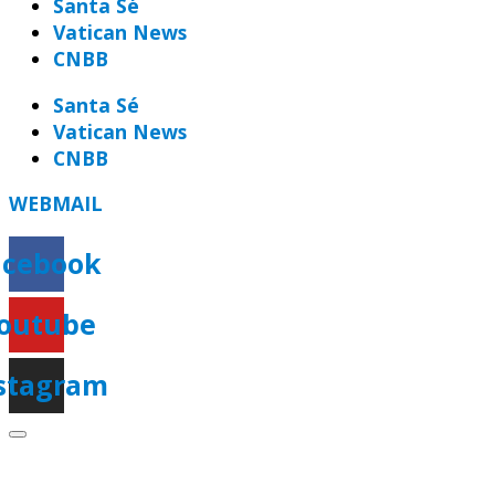
Santa Sé
Vatican News
CNBB
Santa Sé
Vatican News
CNBB
WEBMAIL
acebook
outube
stagram