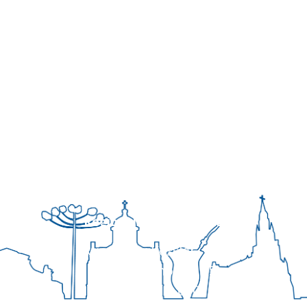
Regional Sul 3 da CNBB
Rua Víctor Kessler, 174
Centro, Canoas – RS
CEP 92310-000