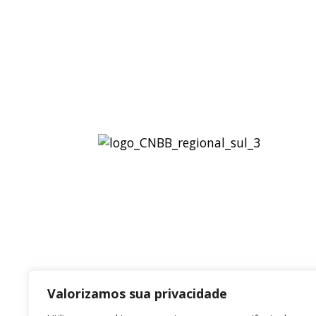
Regional Sul 3 da CNBB
Rua Víctor Kessler, 174
Centro, Canoas – RS
CEP 92310-000
Whatsapp
(51) 9 9931-1360
secretaria@cnbbsul3.org.br
Valorizamos sua privacidade