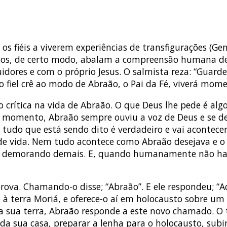
fiéis a viverem experiências de transfigurações (Ge
blicos, de certo modo, abalam a compreensão humana 
idores e com o próprio Jesus. O salmista reza: “Guard
fiel crê ao modo de Abraão, o Pai da Fé, viverá mome
 crítica na vida de Abraão. O que Deus lhe pede é alg
e momento, Abraão sempre ouviu a voz de Deus e se deix
tudo que está sendo dito é verdadeiro e vai acontece
 de vida. Nem tudo acontece como Abraão desejava e 
tá demorando demais. E, quando humanamente não havi
ova. Chamando-o disse; “Abraão”. E ele respondeu; “Aq
te à terra Moriá, e oferece-o aí em holocausto sobre 
 sua terra, Abraão responde a este novo chamado. O te
 da sua casa, preparar a lenha para o holocausto, sub