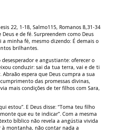
nesis 22, 1-18, Salmo115, Romanos 8,31-34
de Deus e de fé. Surpreendem como Deus
ei a minha fé, mesmo dizendo: É demais o
ntos brilhantes.
o desesperador e angustiante: oferecer o
ou conduzir: sai da tua terra, vai e de ti
r. Abraão espera que Deus cumpra a sua
o cumprimento das promessas divinas,
a mais condições de ter filhos com Sara,
ui estou”. E Deus disse: “Toma teu filho
um monte que eu te indicar”. Com a mesma
xto bíblico não revela a angústia vivida
ir à montanha, não contar nada a