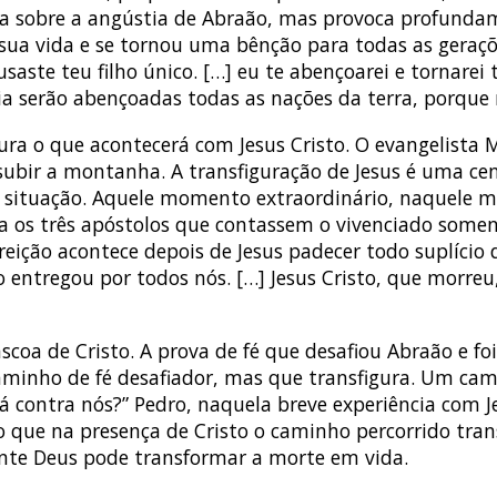
a sobre a angústia de Abraão, mas provoca profundament
sua vida e se tornou uma bênção para todas as geraçõe
usaste teu filho único. […] eu te abençoarei e tornar
cia serão abençoadas todas as nações da terra, porque
gura o que acontecerá com Jesus Cristo. O evangelist
 subir a montanha. A transfiguração de Jesus é uma cen
a situação. Aquele momento extraordinário, naquele
erta os três apóstolos que contassem o vivenciado som
reição acontece depois de Jesus padecer todo suplício 
 entregou por todos nós. […] Jesus Cristo, que morreu,
coa de Cristo. A prova de fé que desafiou Abraão e foi 
caminho de fé desafiador, mas que transfigura. Um ca
á contra nós?” Pedro, naquela breve experiência com J
 que na presença de Cristo o caminho percorrido tra
nte Deus pode transformar a morte em vida.