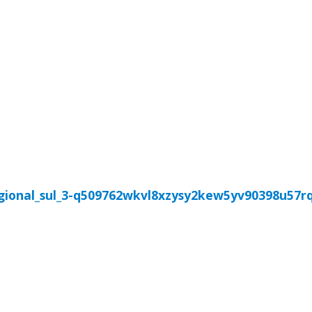
RAIS
ARQUI / DIOCESES
MISSÃO AD GENTES
AG
AL
COMISSÕES PASTORAIS
ARQUI / DIOCESES
M