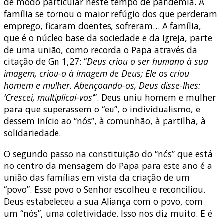
de modo particular neste tempo de pandemia. A
família se tornou o maior refúgio dos que perderam
emprego, ficaram doentes, sofreram… A família,
que é o núcleo base da sociedade e da Igreja, parte
de uma união, como recorda o Papa através da
citação de Gn 1,27: “
Deus criou o ser humano à sua
imagem, criou-o à imagem de Deus; Ele os criou
homem e mulher. Abençoando-os, Deus disse-lhes:
‘Crescei, multiplicai-vos’
”. Deus uniu homem e mulher
para que superassem o “eu”, o individualismo, e
dessem início ao “nós”, à comunhão, à partilha, à
solidariedade.
O segundo passo na constituição do “nós” que está
no centro da mensagem do Papa para este ano é a
união das famílias em vista da criação de um
“povo”. Esse povo o Senhor escolheu e reconciliou.
Deus estabeleceu a sua Aliança com o povo, com
um “nós”, uma coletividade. Isso nos diz muito. E é