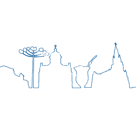
Regional Sul 3 da CNBB
Rua Víctor Kessler, 174
Centro, Canoas – RS
CEP 92310-000
Whatsapp
(51) 9 9931-1360
secretaria@cnbbsul3.org.br