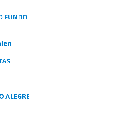
SO FUNDO
alen
TAS
TO ALEGRE