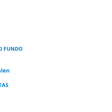
SO FUNDO
alen
TAS