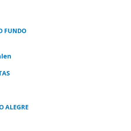
SO FUNDO
alen
TAS
TO ALEGRE