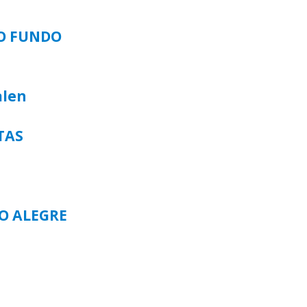
SO FUNDO
alen
TAS
TO ALEGRE