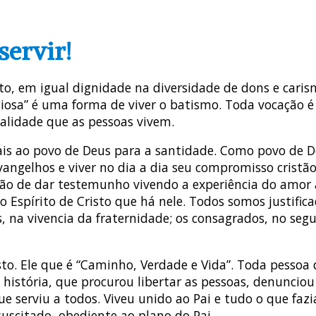
servir!
, em igual dignidade na diversidade de dons e carisma
giosa” é uma forma de viver o batismo. Toda vocação é
alidade que as pessoas vivem.
ais ao povo de Deus para a santidade. Como povo de D
angelhos e viver no dia a dia seu compromisso crist
o de dar testemunho vivendo a experiência do amor ao
o Espírito de Cristo que há nele. Todos somos justific
, na vivencia da fraternidade; os consagrados, no segu
sto. Ele que é “Caminho, Verdade e Vida”. Toda pesso
 história, que procurou libertar as pessoas, denunciou
ue serviu a todos. Viveu unido ao Pai e tudo o que faz
suscitado, obediente ao plano do Pai.