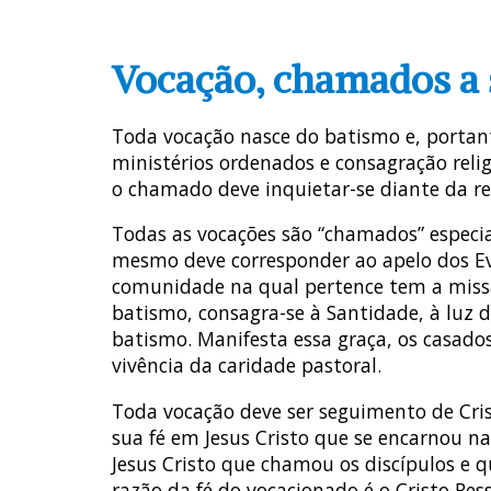
Vocação, chamados a 
Toda vocação nasce do batismo e, portanto
ministérios ordenados e consagração reli
o chamado deve inquietar-se diante da re
Todas as vocações são “chamados” especi
mesmo deve corresponder ao apelo dos Ev
comunidade na qual pertence tem a missã
batismo, consagra-se à Santidade, à luz d
batismo. Manifesta essa graça, os casados
vivência da caridade pastoral.
Toda vocação deve ser seguimento de Cri
sua fé em Jesus Cristo que se encarnou na
Jesus Cristo que chamou os discípulos e q
razão da fé do vocacionado é o Cristo Res