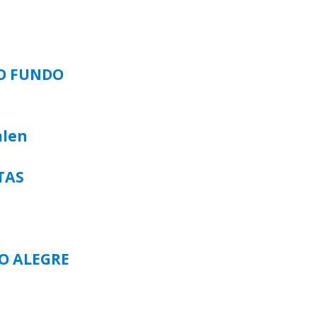
SO FUNDO
alen
TAS
TO ALEGRE