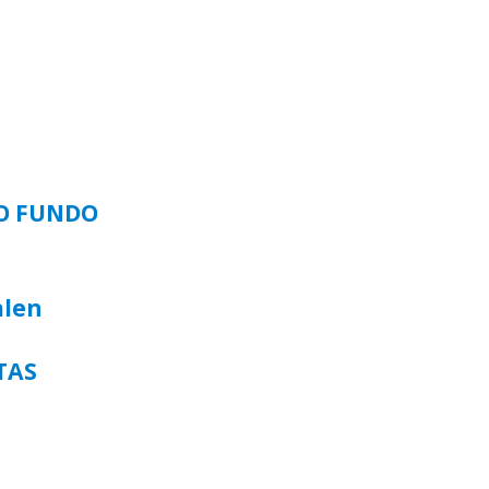
SO FUNDO
alen
TAS