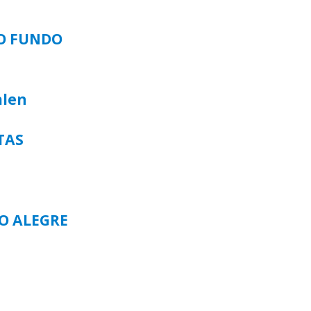
SO FUNDO
alen
TAS
TO ALEGRE