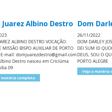
Juarez Albino Destro
Dom Darl
023
26/11/2022
AREZ ALBINO DESTRO VOCAÇÃO:
DOM DARLEY JO
E MISSÃO BISPO AUXILIAR DE PORTO
DEI SUM ID QUO
 E-mail: domjuarezdestro@gmail.com
DEUS, SOU O QU
Albino Destro nasceu em Criciúma
PORTO ALEGRE
 dia 09
Veja a matéria
a matéria completa