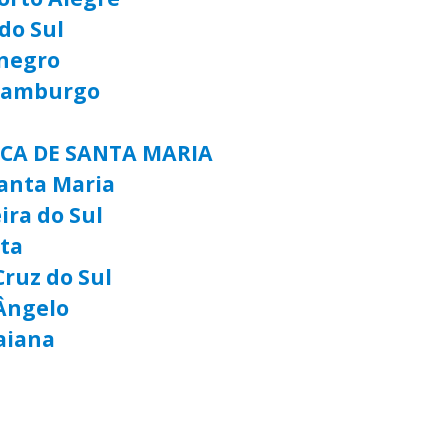
do Sul
negro
 Hamburgo
ICA DE SANTA MARIA
anta Maria
ira do Sul
lta
Cruz do Sul
Ângelo
aiana