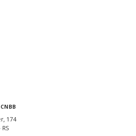
a CNBB
r, 174
– RS