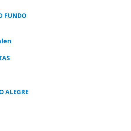
SO FUNDO
alen
TAS
TO ALEGRE