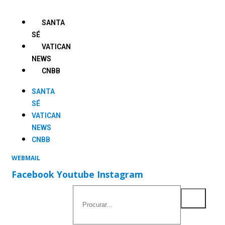
Ir
para
SANTA
o
SÉ
conteúdo
VATICAN
NEWS
CNBB
SANTA
SÉ
VATICAN
NEWS
CNBB
WEBMAIL
Facebook
Youtube
Instagram