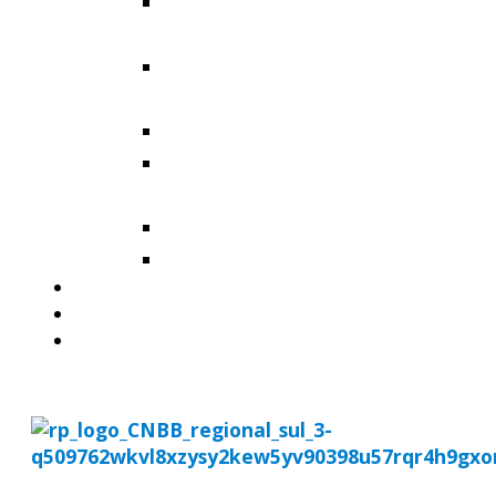
Arquidiocese de Santa
Maria
Diocese de Cachoeira do
Sul
Diocese de Cruz Alta
Diocese de Santa Cruz do
Sul
Diocese de Santo Ângelo
Diocese de Uruguaiana
MISSÃO AD GENTES
AGENDA
DOWNLOADS