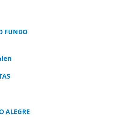
SO FUNDO
alen
TAS
TO ALEGRE