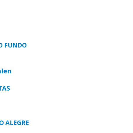
SO FUNDO
alen
TAS
TO ALEGRE