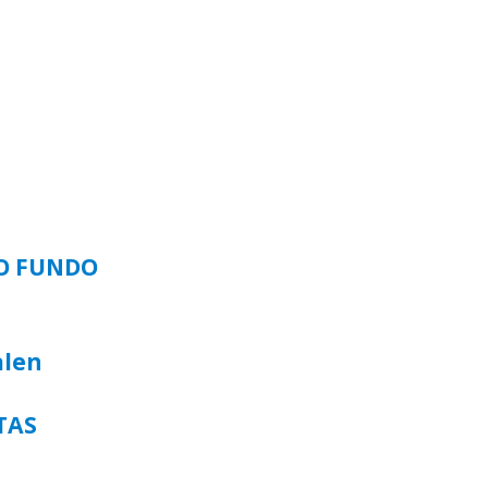
SO FUNDO
alen
TAS