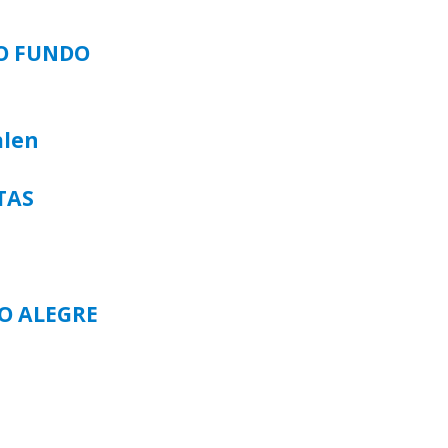
SO FUNDO
alen
TAS
TO ALEGRE