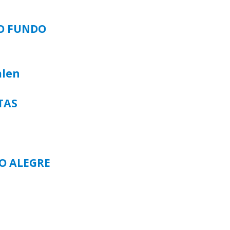
SO FUNDO
alen
TAS
TO ALEGRE