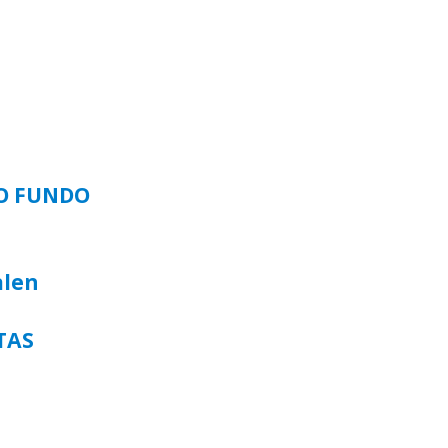
SO FUNDO
alen
TAS