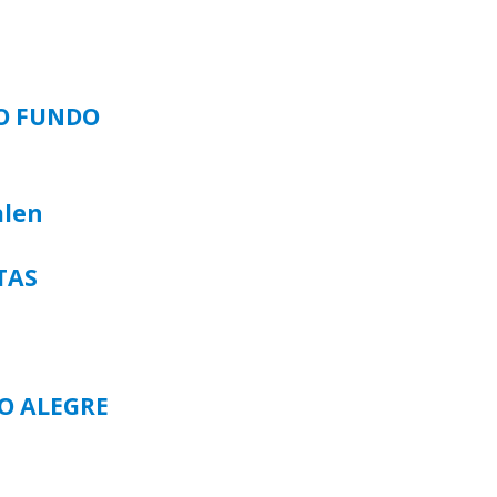
SO FUNDO
alen
TAS
TO ALEGRE