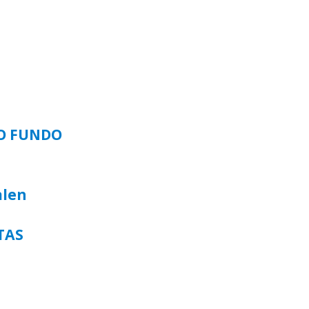
SO FUNDO
alen
TAS