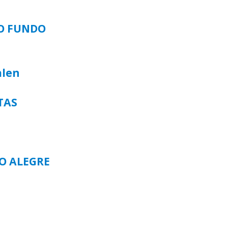
SO FUNDO
alen
TAS
TO ALEGRE