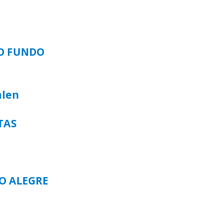
SO FUNDO
alen
TAS
TO ALEGRE