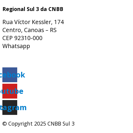
Regional Sul 3 da CNBB
Rua Víctor Kessler, 174
Centro, Canoas – RS
CEP 92310-000
Whatsapp
(51) 9 9931-1360
secretaria@cnbbsul3.org.br
cebook
outube
stagram
© Copyright 2025 CNBB Sul 3