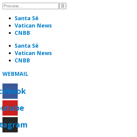
Santa Sé
Vatican News
CNBB
Santa Sé
Vatican News
CNBB
WEBMAIL
cebook
outube
stagram