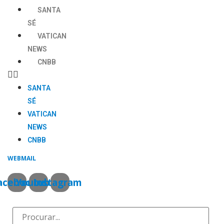
Ir
SANTA
para
SÉ
o
VATICAN
conteúdo
NEWS
CNBB
SANTA
SÉ
VATICAN
NEWS
CNBB
WEBMAIL
acebook
Youtube
Instagram