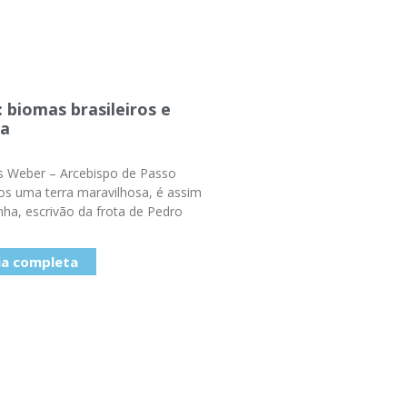
 biomas brasileiros e
da
 Weber – Arcebispo de Passo
s uma terra maravilhosa, é assim
ha, escrivão da frota de Pedro
ia completa