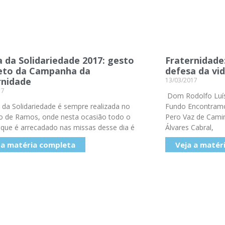
a da Solidariedade 2017: gesto
Fraternidade:
eto da Campanha da
defesa da vi
rnidade
13/03/2017
17
Dom Rodolfo Luís
 da Solidariedade é sempre realizada no
Fundo Encontramo
 de Ramos, onde nesta ocasião todo o
Pero Vaz de Camin
 que é arrecadado nas missas desse dia é
Álvares Cabral,
 a matéria completa
Veja a matér