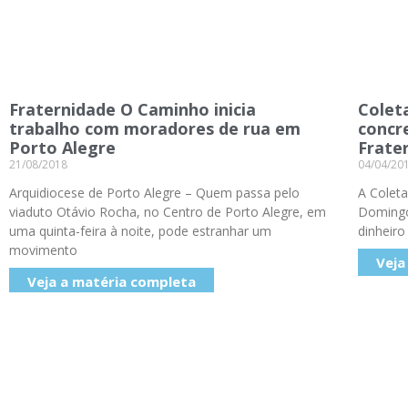
Fraternidade O Caminho inicia
Colet
trabalho com moradores de rua em
concr
Porto Alegre
Frate
21/08/2018
04/04/20
Arquidiocese de Porto Alegre – Quem passa pelo
A Coleta
viaduto Otávio Rocha, no Centro de Porto Alegre, em
Domingo
uma quinta-feira à noite, pode estranhar um
dinheiro
movimento
Veja
Veja a matéria completa