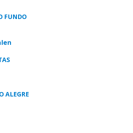
SO FUNDO
alen
TAS
TO ALEGRE