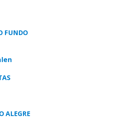
SO FUNDO
alen
TAS
TO ALEGRE