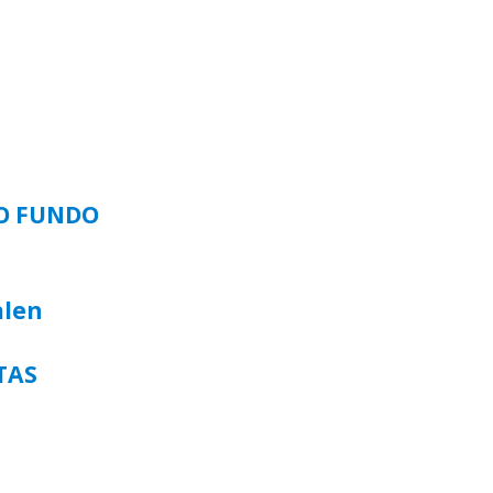
SO FUNDO
alen
TAS