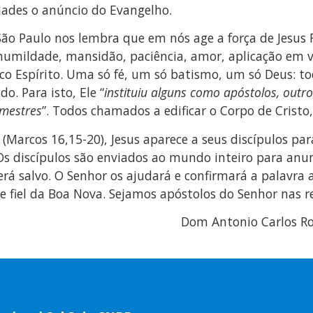
idades o anúncio do Evangelho.
 São Paulo nos lembra que em nós age a força de Jesus R
: humildade, mansidão, paciência, amor, aplicação em
co Espírito. Uma só fé, um só batismo, um só Deus: t
. Para isto, Ele “
instituiu alguns como apóstolos, out
 mestres
”. Todos chamados a edificar o Corpo de Cristo, 
Marcos 16,15-20), Jesus aparece a seus discípulos par
. Os discípulos são enviados ao mundo inteiro para an
rá salvo. O Senhor os ajudará e confirmará a palavra a
 e fiel da Boa Nova. Sejamos apóstolos do Senhor nas
Dom Antonio Carlos Ros