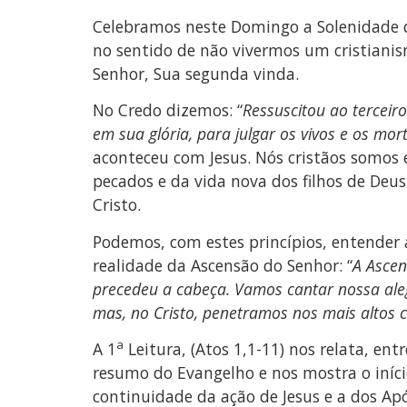
Celebramos neste Domingo a Solenidade da
no sentido de não vivermos um cristianism
Senhor, Sua segunda vinda.
No Credo dizemos: “
Ressuscitou ao terceiro
em sua glória, para julgar os vivos e os mor
aconteceu com Jesus. Nós cristãos somos
pecados e da vida nova dos filhos de Deu
Cristo.
Podemos, com estes princípios, entender a
realidade da Ascensão do Senhor: “
A Ascen
precedeu a cabeça. Vamos cantar nossa aleg
mas, no Cristo, penetramos nos mais altos 
a
A 1
Leitura, (Atos 1,1-11) nos relata, en
resumo do Evangelho e nos mostra o iníci
continuidade da ação de Jesus e a dos Apó