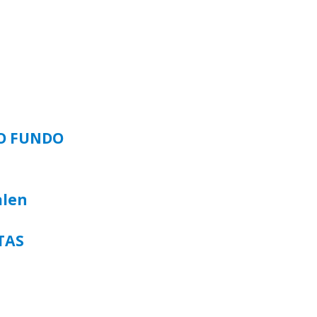
SO FUNDO
alen
TAS