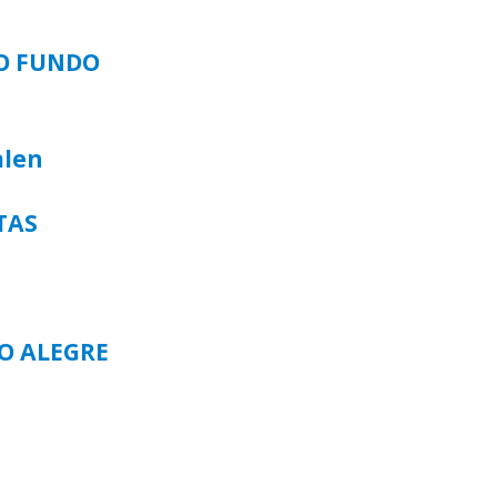
SO FUNDO
alen
TAS
TO ALEGRE