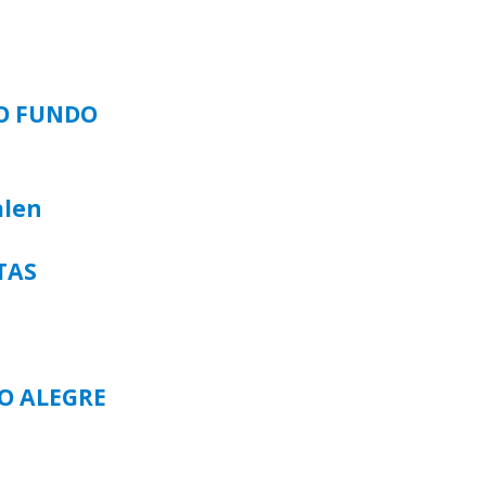
SO FUNDO
alen
TAS
TO ALEGRE