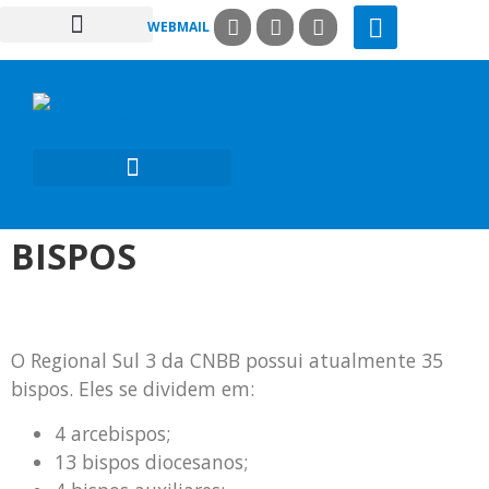
WEBMAIL
COMISSÕES PASTORAIS
ARQUI / DIOCESES
MISSÃO AD GENTES
BISPOS
O Regional Sul 3 da CNBB possui atualmente 35
bispos. Eles se dividem em:
4 arcebispos;
13 bispos diocesanos;