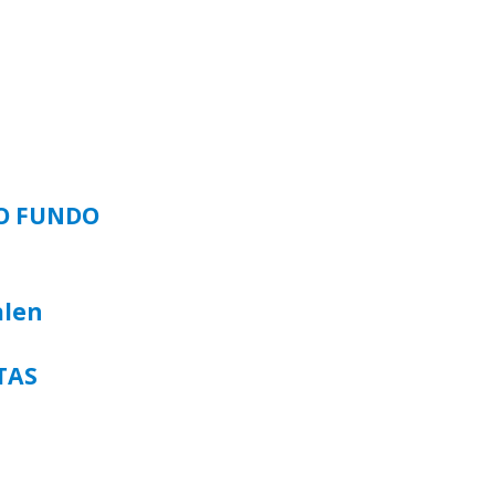
SO FUNDO
alen
TAS