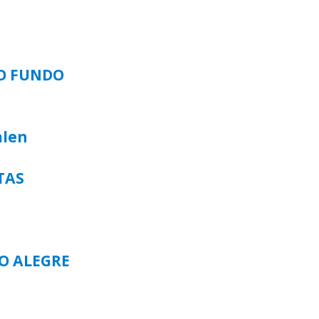
SO FUNDO
alen
TAS
TO ALEGRE