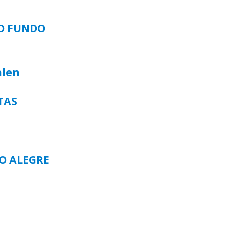
SO FUNDO
alen
TAS
TO ALEGRE