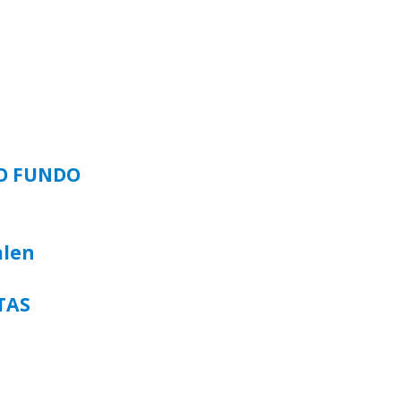
SO FUNDO
alen
TAS