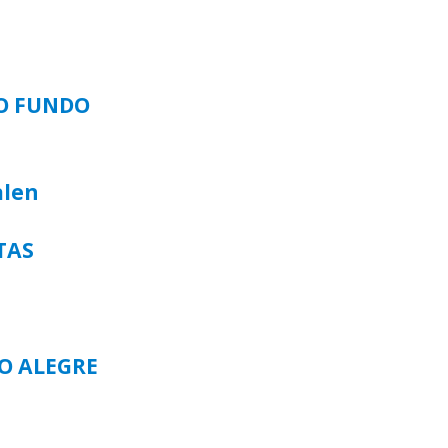
SO FUNDO
alen
TAS
TO ALEGRE