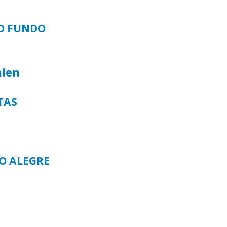
SO FUNDO
alen
TAS
TO ALEGRE