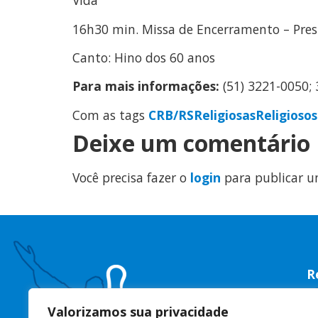
Vida”
16h30 min. Missa de Encerramento – Presi
Canto: Hino dos 60 anos
Para mais informações:
(51) 3221-0050;
Com as tags
CRB/RS
Religiosas
Religiosos
Deixe um comentário
Você precisa fazer o
login
para publicar u
R
R
Valorizamos sua privacidade