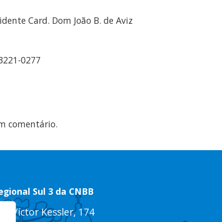
dente Card. Dom João B. de Aviz
 3221-0277
m comentário.
egional Sul 3 da CNBB
ua Víctor Kessler, 174