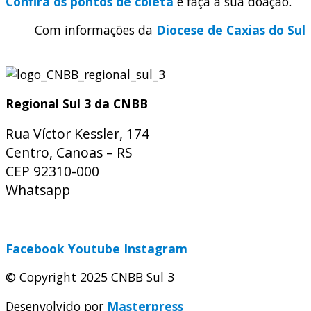
Confira os pontos de coleta
e faça a sua doação.
Com informações da
Diocese de Caxias do Sul
Regional Sul 3 da CNBB
Rua Víctor Kessler, 174
Centro, Canoas – RS
CEP 92310-000
Whatsapp
(51) 9 9931-1360
secretaria@cnbbsul3.org.br
Facebook
Youtube
Instagram
© Copyright 2025 CNBB Sul 3
Desenvolvido por
Masterpress