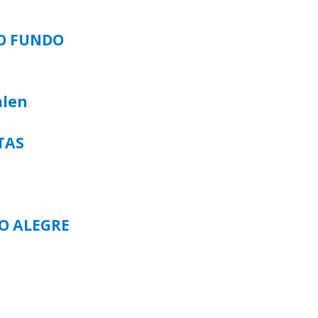
SO FUNDO
alen
TAS
TO ALEGRE