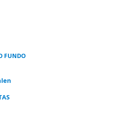
SO FUNDO
alen
TAS