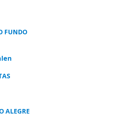
SO FUNDO
alen
TAS
TO ALEGRE