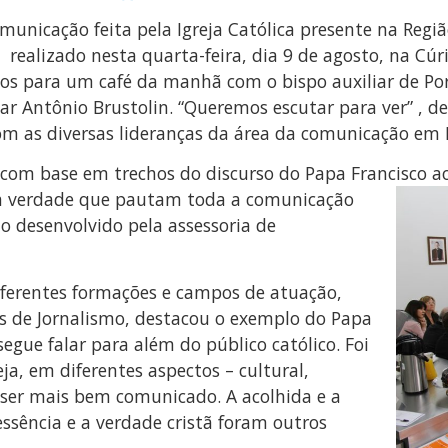
omunicação feita pela Igreja Católica presente na Regiã
ealizado nesta quarta-feira, dia 9 de agosto, na Cúri
dos para um café da manhã com o bispo auxiliar de Po
 Antônio Brustolin. “Queremos escutar para ver” , de
 as diversas lideranças da área da comunicação em Po
 com base em trechos do discurso do Papa Francisco a
 a verdade que pautam toda a comunicação
o desenvolvido pela assessoria de
iferentes formações e campos de atuação,
sos de Jornalismo, destacou o exemplo do Papa
ue falar para além do público católico. Foi
ja, em diferentes aspectos – cultural,
de ser mais bem comunicado. A acolhida e a
sência e a verdade cristã foram outros