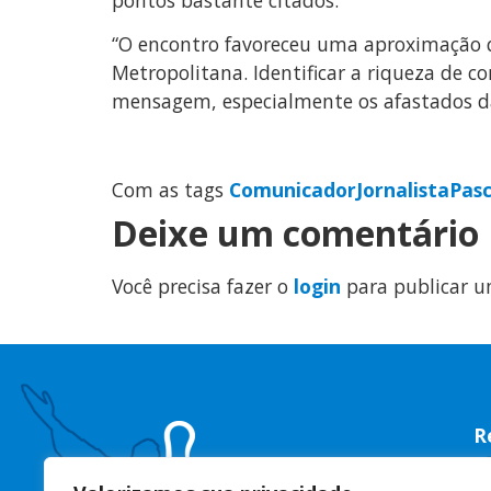
“O encontro favoreceu uma aproximação qu
Metropolitana. Identificar a riqueza de c
mensagem, especialmente os afastados da
Com as tags
Comunicador
Jornalista
Pas
Deixe um comentário
Você precisa fazer o
login
para publicar u
R
R