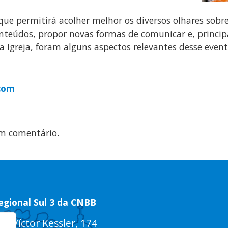
e permitirá acolher melhor os diversos olhares sobre
onteúdos, propor novas formas de comunicar e, princip
 Igreja, foram alguns aspectos relevantes desse even
com
m comentário.
egional Sul 3 da CNBB
ua Víctor Kessler, 174