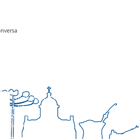
onversa
egional Sul 3 da CNBB
ua Víctor Kessler, 174
entro, Canoas – RS
EP 92310-000
hatsapp
(51) 9 9931-1360
ecretaria@cnbbsul3.org.br