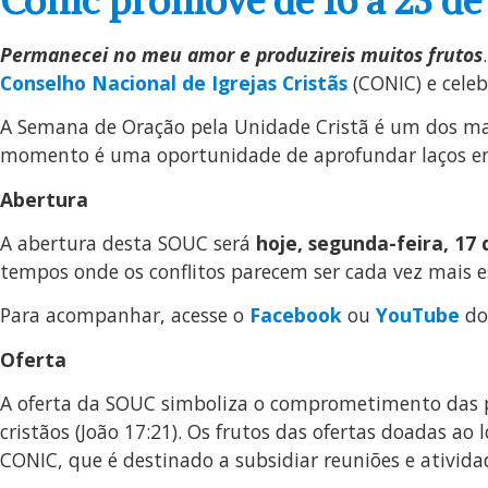
Conic promove de 16 a 23 d
Per
manecei no meu amor e produzireis muitos frutos
Conselho Nacional de Igrejas Cristãs
(CONIC) e cele
A Semana de Oração pela Unidade Cristã é um dos maio
momento é uma oportunidade de aprofundar laços entr
Abertura
A abertura desta SOUC será
hoje, segunda-feira, 17 
tempos onde os conflitos parecem ser cada vez mais 
Para acompanhar, acesse o
Facebook
ou
YouTube
do
Oferta
A oferta da SOUC simboliza o comprometimento das 
cristãos (João 17:21). Os frutos das ofertas doadas a
CONIC, que é destinado a subsidiar reuniões e ativida