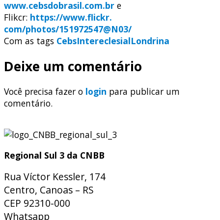
www.cebsdobrasil.com.br
e
Flikcr:
https://www.flickr.
com/photos/151972547@N03/
Com as tags
Cebs
Intereclesial
Londrina
Deixe um comentário
Você precisa fazer o
login
para publicar um
comentário.
Regional Sul 3 da CNBB
Rua Víctor Kessler, 174
Centro, Canoas – RS
CEP 92310-000
Whatsapp
(51) 9 9931-1360