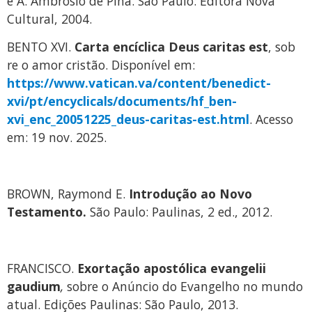
e A. Ambrósio de Pina. São Paulo: Editora Nova
Cultural, 2004.
BENTO XVI.
Carta encíclica Deus caritas est
, sob
re o amor cristão. Disponível em:
https://www.vatican.va/content/benedict-
xvi/pt/encyclicals/documents/hf_ben-
xvi_enc_20051225_deus-caritas-est.html
. Acesso
em: 19 nov. 2025.
BROWN, Raymond E.
Introdução ao Novo
Testamento.
São Paulo: Paulinas, 2 ed., 2012.
FRANCISCO.
Exortação apostólica evangelii
gaudium
,
sobre o Anúncio do Evangelho no mundo
atual. Edições Paulinas: São Paulo, 2013.