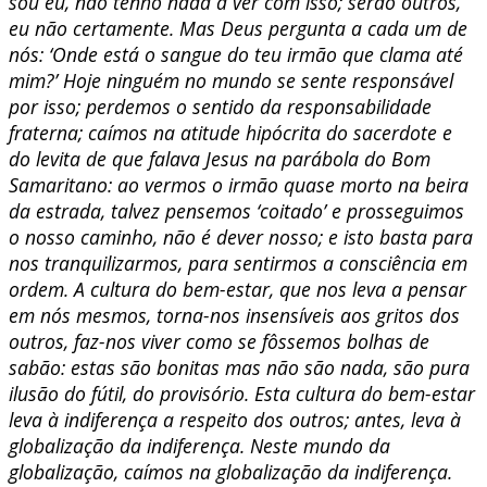
sou eu, não tenho nada a ver com isso; serão outros,
eu não certamente. Mas Deus pergunta a cada um de
nós: ‘Onde está o sangue do teu irmão que clama até
mim?’ Hoje ninguém no mundo se sente responsável
por isso; perdemos o sentido da responsabilidade
fraterna; caímos na atitude hipócrita do sacerdote e
do levita de que falava Jesus na parábola do Bom
Samaritano: ao vermos o irmão quase morto na beira
da estrada, talvez pensemos ‘coitado’ e prosseguimos
o nosso caminho, não é dever nosso; e isto basta para
nos tranquilizarmos, para sentirmos a consciência em
ordem. A cultura do bem-estar, que nos leva a pensar
em nós mesmos, torna-nos insensíveis aos gritos dos
outros, faz-nos viver como se fôssemos bolhas de
sabão: estas são bonitas mas não são nada, são pura
ilusão do fútil, do provisório. Esta cultura do bem-estar
leva à indiferença a respeito dos outros; antes, leva à
globalização da indiferença. Neste mundo da
globalização, caímos na globalização da indiferença.