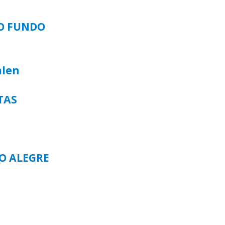
SO FUNDO
alen
TAS
TO ALEGRE