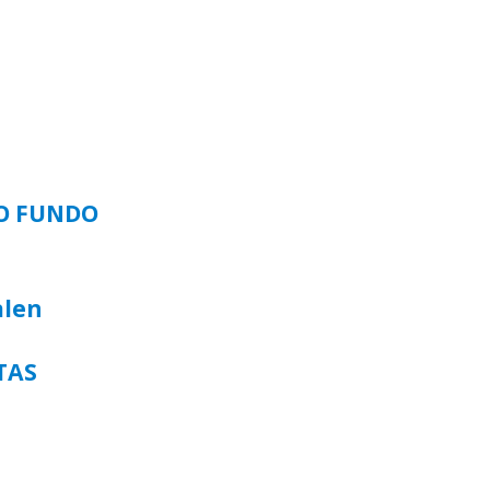
SO FUNDO
alen
TAS