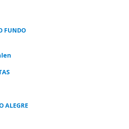
SO FUNDO
alen
TAS
TO ALEGRE