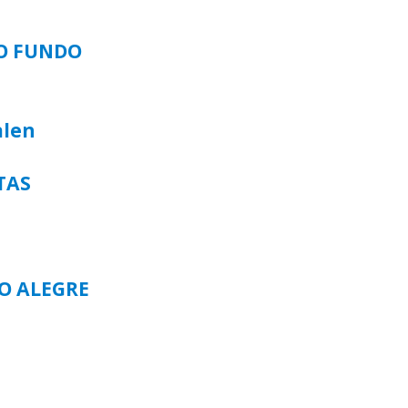
SO FUNDO
alen
TAS
TO ALEGRE