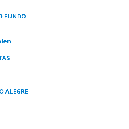
SO FUNDO
alen
TAS
TO ALEGRE