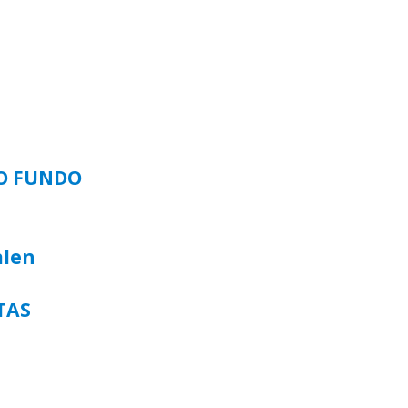
SO FUNDO
alen
TAS