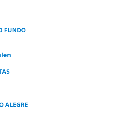
SO FUNDO
alen
TAS
TO ALEGRE