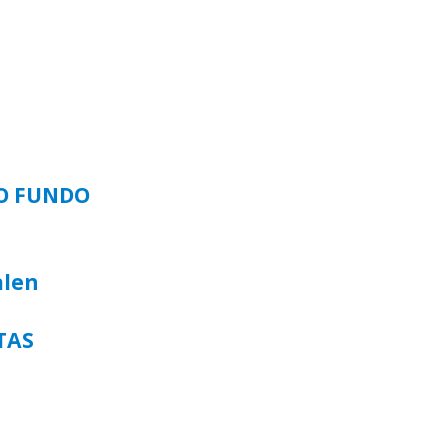
SO FUNDO
alen
TAS