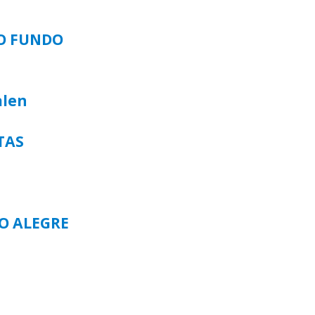
SO FUNDO
alen
TAS
TO ALEGRE