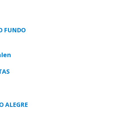
SO FUNDO
alen
TAS
TO ALEGRE