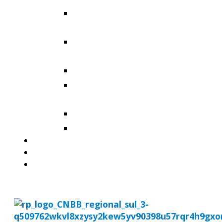
Arquidiocese de Santa
Maria
Diocese de Cachoeira do
Sul
Diocese de Cruz Alta
Diocese de Santa Cruz do
Sul
Diocese de Santo Ângelo
Diocese de Uruguaiana
MISSÃO AD GENTES
AGENDA
DOWNLOADS