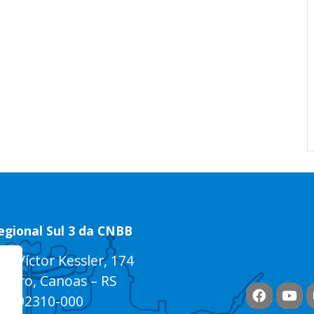
egional Sul 3 da CNBB
ua Víctor Kessler, 174
entro, Canoas – RS
EP 92310-000