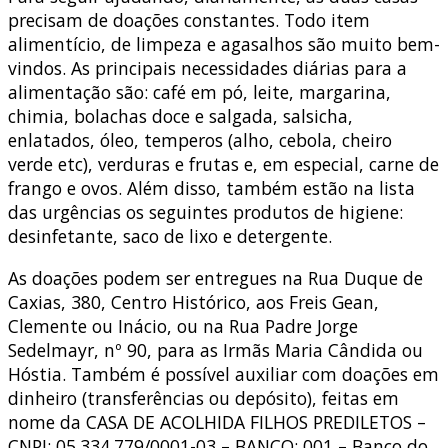
precisam de doações constantes. Todo item
alimentício, de limpeza e agasalhos são muito bem-
vindos. As principais necessidades diárias para a
alimentação são: café em pó, leite, margarina,
chimia, bolachas doce e salgada, salsicha,
enlatados, óleo, temperos (alho, cebola, cheiro
verde etc), verduras e frutas e, em especial, carne de
frango e ovos. Além disso, também estão na lista
das urgências os seguintes produtos de higiene:
desinfetante, saco de lixo e detergente.
As doações podem ser entregues na Rua Duque de
Caxias, 380, Centro Histórico, aos Freis Gean,
Clemente ou Inácio, ou na Rua Padre Jorge
Sedelmayr, nº 90, para as Irmãs Maria Cândida ou
Hóstia. Também é possível auxiliar com doações em
dinheiro (transferências ou depósito), feitas em
nome da CASA DE ACOLHIDA FILHOS PREDILETOS –
CNPJ: 05.334.779/0001-03 – BANCO: 001 – Banco do