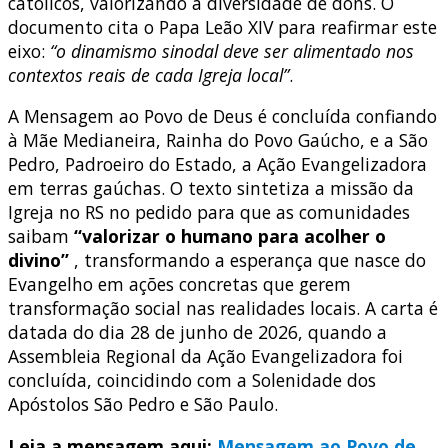
católicos, valorizando a diversidade de dons
. O
documento cita o Papa Leão XIV para reafirmar este
eixo:
“o dinamismo sinodal deve ser alimentado nos
contextos reais de cada Igreja local”
.
A Mensagem ao Povo de Deus é concluída confiando
à Mãe Medianeira, Rainha do Povo Gaúcho, e a São
Pedro, Padroeiro do Estado, a Ação Evangelizadora
em terras gaúchas
.
O texto sintetiza a missão da
Igreja no RS no pedido para que as comunidades
saibam
“valorizar o humano para acolher o
divino”
, transformando a esperança que nasce do
Evangelho em ações concretas que gerem
transformação social nas realidades locais
.
A carta é
datada do dia 28 de junho de 2026, quando a
Assembleia Regional da Ação Evangelizadora foi
concluída, coincidindo com a Solenidade dos
Apóstolos São Pedro e São Paulo
.
Leia a mensagem aqui:
Mensagem ao Povo de