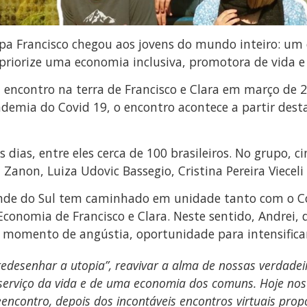
pa Francisco chegou aos jovens do mundo inteiro: um 
priorize uma economia inclusiva, promotora de vida 
 encontro na terra de Francisco e Clara em março de 2
demia do Covid 19, o encontro acontece a partir desta 
s dias, entre eles cerca de 100 brasileiros. No grupo,
Zanon, Luiza Udovic Bassegio, Cristina Pereira Vieceli
ande do Sul tem caminhado em unidade tanto com o Com
Economia de Francisco e Clara. Neste sentido, Andrei, 
 momento de angústia, oportunidade para intensificar
redesenhar a utopia”, reavivar a alma de nossas verdade
 serviço da vida e de uma economia dos comuns. Hoje n
encontro, depois dos incontáveis encontros virtuais prop