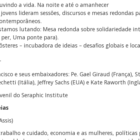
uvindo a vida. Na noite e até o amanhecer
 jovens lideram sessões, discursos e mesas redondas pa
contemporâneos.
estamos lutando: Mesa redonda sobre solidariedade int
 per, Uma ponte para).
teres – incubadora de ideias – desafios globais e locai
r
cisco e seus embaixadores: Pe. Gael Giraud (França), St
chetti (Itália), Jeffrey Sachs (EUA) e Kate Raworth (Ingl
enil do Seraphic Institute
eias
Assis)
rabalho e cuidado, economia e as mulheres, políticas pa