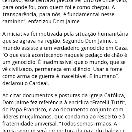
centavo, esse centavo precisa ser dito de onde veio,
para onde foi, com quem foi e como chegou. A
transparência, para nós, é fundamental nesse
caminho”, enfatizou Dom Jaime.
A iniciativa foi motivada pela situação humanitária
que se agrava na região. Segundo Dom Jaime, o
mundo assiste a um verdadeiro genocídio em Gaza.
“O que está acontecendo naquele pedaço de chão é
um genocídio. É inadmissível que o mundo, que se
vê civilizado, permaneça em silêncio. Usar a fome
como arma de guerra é inaceitável. É inumano”,
declarou o Cardeal.
Ao citar documentos e posturas da Igreja Católica,
Dom Jaime fez referência à encíclica “Fratelli Tutti”,
do Papa Francisco, e ao documento conjunto com
líderes muçulmanos, que conclama ao respeito e à
fraternidade universal. “Todos somos irmãos. A
Igreja sempre será promotora da paz, do diálogo e