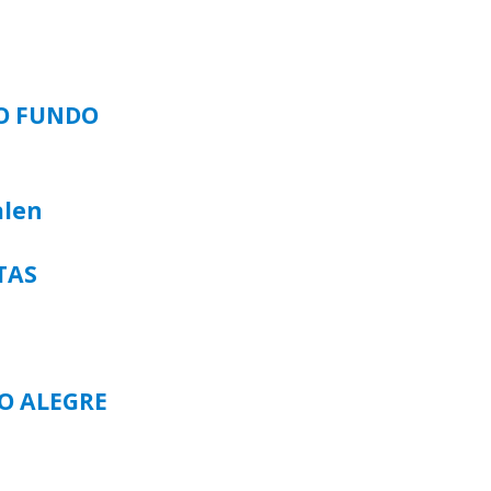
SO FUNDO
alen
TAS
TO ALEGRE