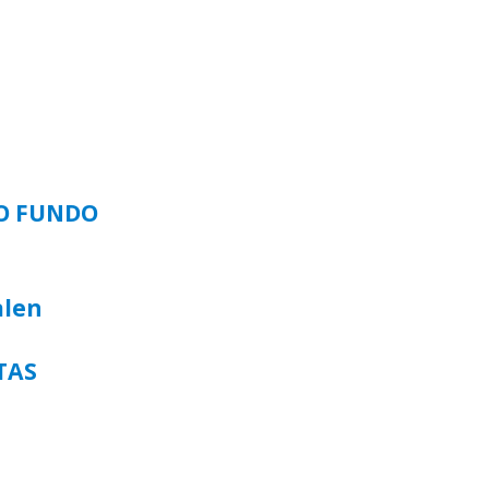
SO FUNDO
alen
TAS