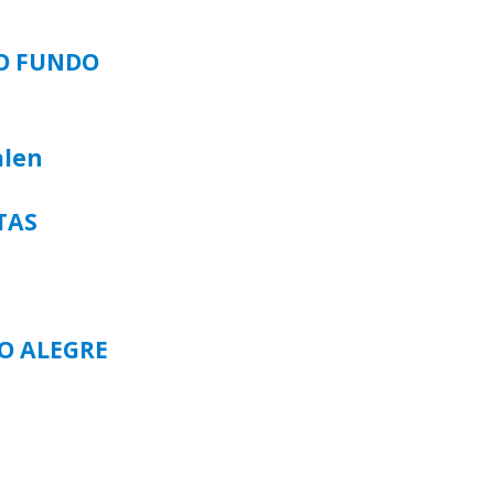
SO FUNDO
alen
TAS
TO ALEGRE