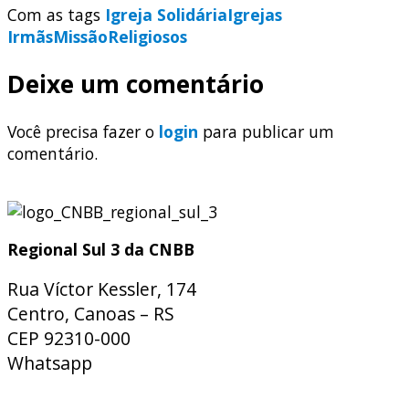
Com as tags
Igreja Solidária
Igrejas
Irmãs
Missão
Religiosos
Deixe um comentário
Você precisa fazer o
login
para publicar um
comentário.
Regional Sul 3 da CNBB
Rua Víctor Kessler, 174
Centro, Canoas – RS
CEP 92310-000
Whatsapp
(51) 9 9931-1360
secretaria@cnbbsul3.org.br