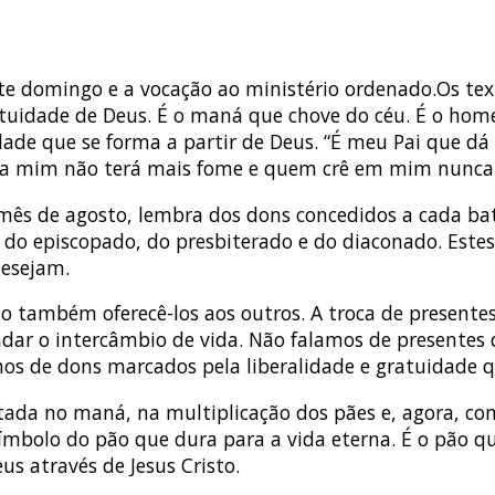
e domingo e a vocação ao ministério ordenado.Os texto
ratuidade de Deus. É o maná que chove do céu. É o ho
dade que se forma a partir de Deus. “É meu Pai que dá 
a mim não terá mais fome e quem crê em mim nunca m
 mês de agosto, lembra dos dons concedidos a cada b
 do episcopado, do presbiterado e do diaconado. Este
desejam.
o também oferecê-los aos outros. A troca de presente
ndar o intercâmbio de vida. Não falamos de presentes
os de dons marcados pela liberalidade e gratuidade 
stada no maná, na multiplicação dos pães e, agora, c
bolo do pão que dura para a vida eterna. É o pão qu
s através de Jesus Cristo.