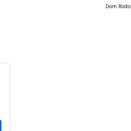
Dom Rodol
Regional Sul 3 da CNBB
Rua Víctor Kessler, 174
Centro, Canoas – RS
CEP 92310-000
Whatsapp
(51) 9 9931-1360
secretaria@cnbbsul3.org.br