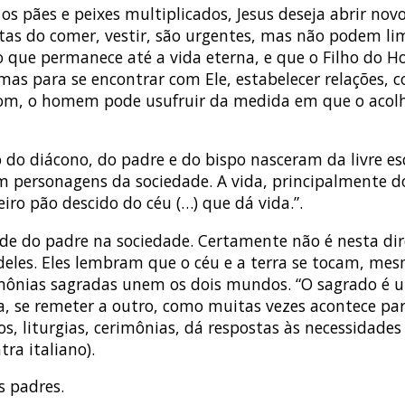
s pães e peixes multiplicados, Jesus deseja abrir nov
as do comer, vestir, são urgentes, mas não podem limi
 que permanece até a vida eterna, e que o Filho do H
s para se encontrar com Ele, estabelecer relações, con
om, o homem pode usufruir da medida em que o acolhe.
 do diácono, do padre e do bispo nasceram da livre es
nam personagens da sociedade. A vida, principalmente d
iro pão descido do céu (…) que dá vida.”.
ade do padre na sociedade. Certamente não é nesta di
deles. Eles lembram que o céu e a terra se tocam, me
mônias sagradas unem os dois mundos. “O sagrado é 
 se remeter a outro, como muitas vezes acontece para 
s, liturgias, cerimônias, dá respostas às necessidad
tra italiano).
s padres.