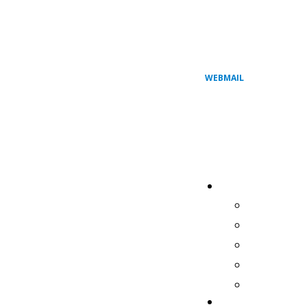
WEBMAIL
REGIONAL
QUEM 
HISTÓR
BISPOS
PRESID
SECRET
COMISSÕES 