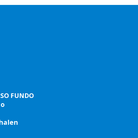
ASSO FUNDO
do
phalen