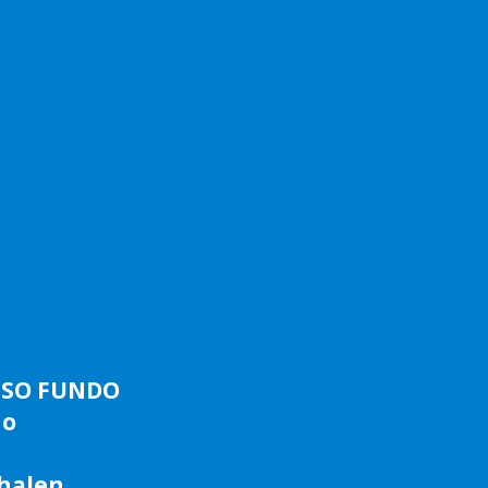
ASSO FUNDO
do
phalen