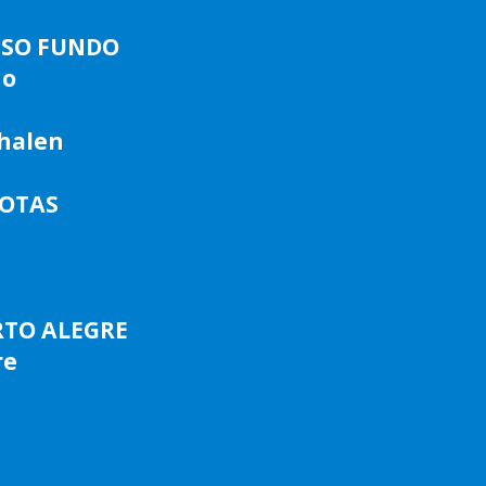
ASSO FUNDO
do
phalen
LOTAS
RTO ALEGRE
re