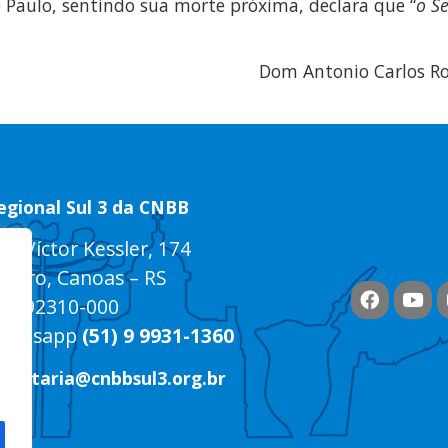
o Paulo, sentindo sua morte próxima, declara que “
o S
Dom Antonio Carlos Ros
egional Sul 3 da CNBB
ua Víctor Kessler, 174
entro, Canoas – RS
EP 92310-000
hatsapp
(51) 9 9931-1360
ecretaria@cnbbsul3.org.br