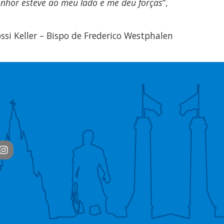
enhor esteve
ao meu lado e me deu forças
“,
si Keller – Bispo de Frederico Westphalen