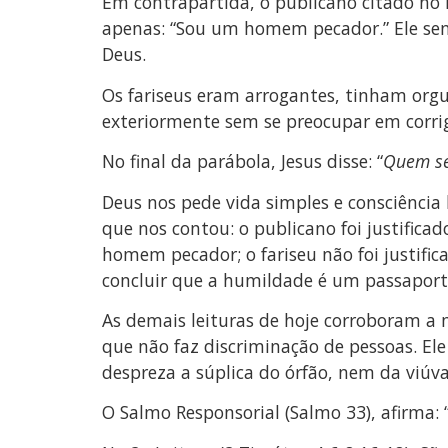
Em contrapartida, o publicano citado no
apenas: “Sou um homem pecador.” Ele sent
Deus.
Os fariseus eram arrogantes, tinham or
exteriormente sem se preocupar em corrig
No final da parábola, Jesus disse: “
Quem se
Deus nos pede vida simples e consciência 
que nos contou: o publicano foi justific
homem pecador; o fariseu não foi justifi
concluir que a humildade é um passaporte
As demais leituras de hoje corroboram a m
que não faz discriminação de pessoas. Ele
despreza a súplica do órfão, nem da viú
O Salmo Responsorial (Salmo 33), afirma: 