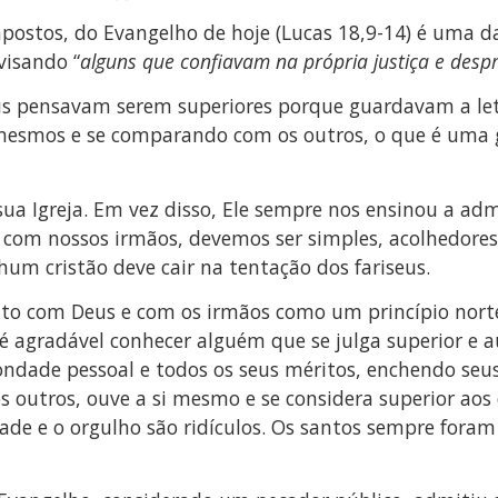
postos, do Evangelho de hoje (Lucas 18,9-14) é uma da
visando “
alguns que confiavam na própria justiça e desp
seus pensavam serem superiores porque guardavam a le
 mesmos e se comparando com os outros, o que é uma 
sua Igreja. Em vez disso, Ele sempre nos ensinou a ad
om nossos irmãos, devemos ser simples, acolhedores, 
um cristão deve cair na tentação dos fariseus.
to com Deus e com os irmãos como um princípio nortead
é agradável conhecer alguém que se julga superior e au
ndade pessoal e todos os seus méritos, enchendo seus
 os outros, ouve a si mesmo e se considera superior ao
dade e o orgulho são ridículos. Os santos sempre fora