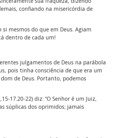
sinceramente sua fraqueza, dizendo
emais, confiando na misericórdia de
em si mesmos do que em Deus. Agiam
tá dentro de cada um!
iferentes julgamentos de Deus na parábola
s, pois tinha consciência de que era um
é o dom de Deus. Portanto, podemos
15-17.20-22) diz: “O Senhor é um Juiz,
as súplicas dos oprimidos; jamais