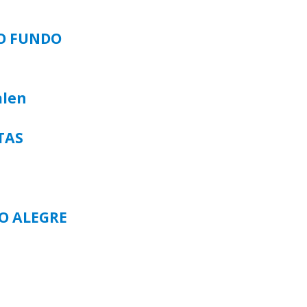
SO FUNDO
alen
TAS
TO ALEGRE