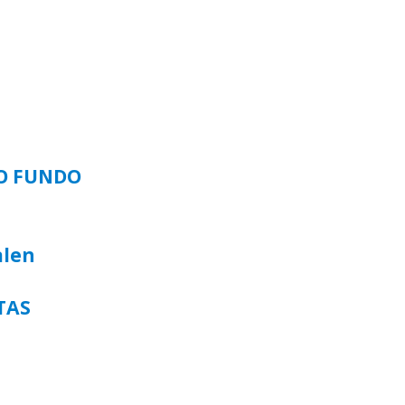
SO FUNDO
alen
TAS