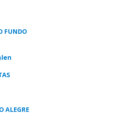
SO FUNDO
alen
TAS
TO ALEGRE