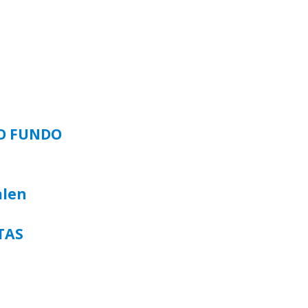
SO FUNDO
alen
TAS