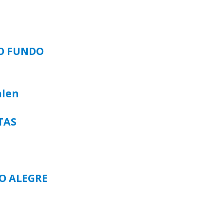
SO FUNDO
alen
TAS
TO ALEGRE