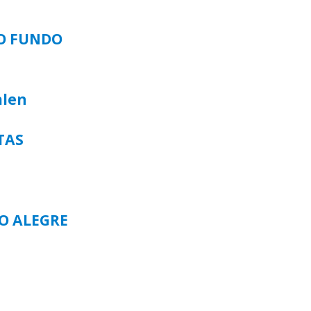
SO FUNDO
alen
TAS
TO ALEGRE